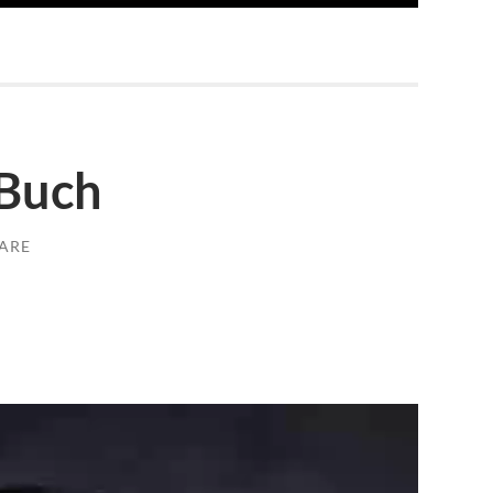
 Buch
ARE