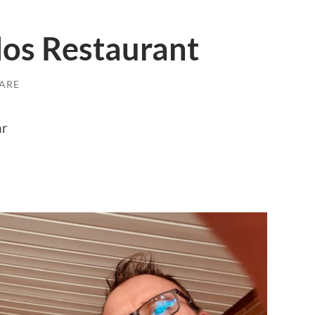
los Restaurant
ARE
hr